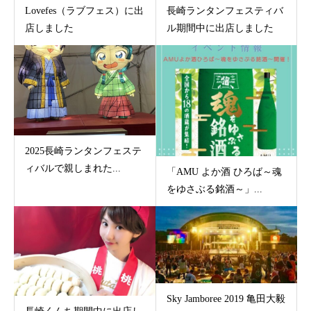
Lovefes（ラブフェス）に出
長崎ランタンフェスティバ
店しました
ル期間中に出店しました
2025長崎ランタンフェステ
ィバルで親しまれた...
「AMU よか酒 ひろば～魂
をゆさぶる銘酒～」...
Sky Jamboree 2019 亀田大毅