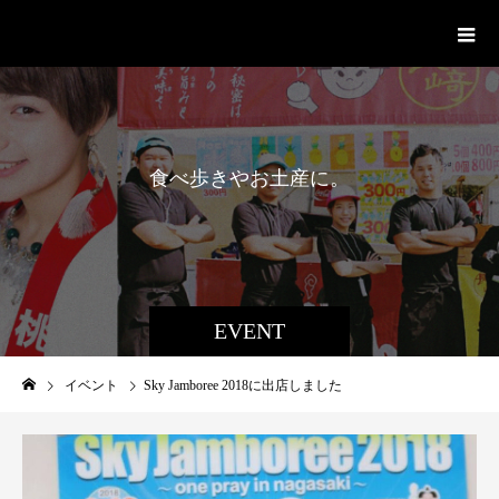
桃太呂
食
べ
歩
き
や
お
土
産
に
。
長
崎
名
物
EVENT
イベント
Sky Jamboree 2018に出店しました