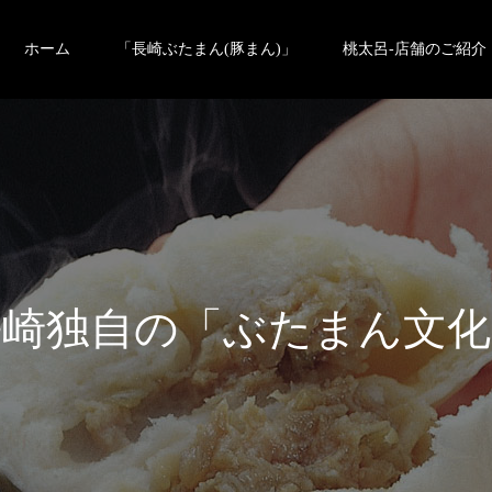
ホーム
「長崎ぶたまん(豚まん)」
桃太呂-店舗のご紹介
「
ぶ
た
ま
ん
文
化
」
と
、
酢