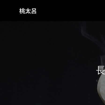
桃太呂
長
崎
独
自
の