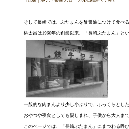
→note｜地元・長崎のローカルCM調べてみた
そして長崎では、ぶたまんを酢醤油につけて食べ
桃太呂は1960年の創業以来、「長崎ぶたまん」
一般的な肉まんより少し小ぶりで、ふっくらとし
おやつや夜食としても親しまれ、子供から大人ま
このページでは、「長崎ぶたまん」にまつわる呼