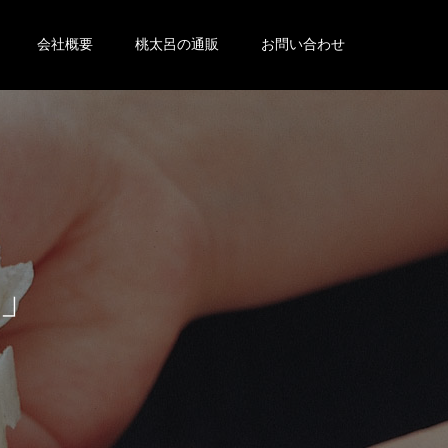
会社概要
桃太呂の通販
お問い合わせ
醤
油
・
小
ぶ
り