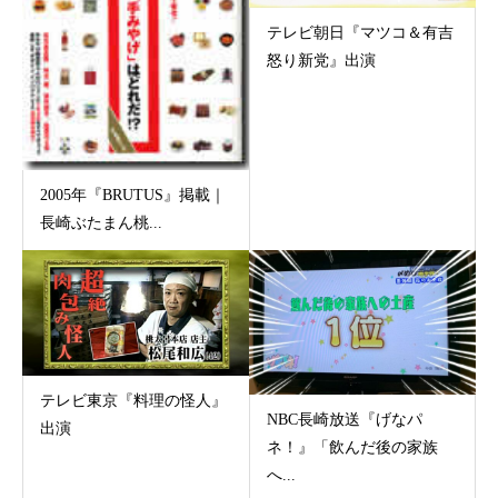
テレビ朝日『マツコ＆有吉
怒り新党』出演
2005年『BRUTUS』掲載｜
長崎ぶたまん桃...
テレビ東京『料理の怪人』
NBC長崎放送『げなパ
出演
ネ！』「飲んだ後の家族
へ...