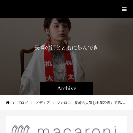
桃太呂
長
崎
の
街
と
と
も
に
歩
ん
で
き
た
Archive
ブログ
メディア
マカロニ「長崎の人気お土産20選」で第4位に紹介されました