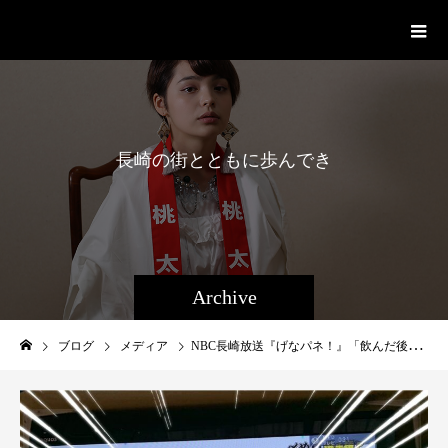
桃太呂
長
崎
の
街
と
と
も
に
歩
ん
で
き
た
Archive
ブログ
メディア
NBC長崎放送『げなパネ！』「飲んだ後の家族への土産ランキング」第1位獲得